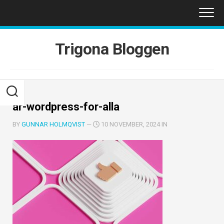
Skip
to
content
Trigona Bloggen
ar-wordpress-for-alla
BY
GUNNAR HOLMQVIST
—
10 NOVEMBER, 2024 IN