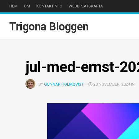
Skip
HEM
OM
KONTAKTINFO
WEBBPLATSKARTA
to
content
Trigona Bloggen
jul-med-ernst-20
BY
GUNNAR HOLMQVIST
—
20 NOVEMBER, 2024 IN