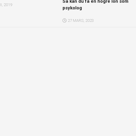
Så kan du få en högre lön som
I, 2019
psykolog
27 MARS, 2023